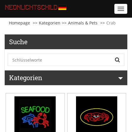
Toggl
navig
Homepage
Kategorien
Animals & Pets
Crab
Suche
Kategorien