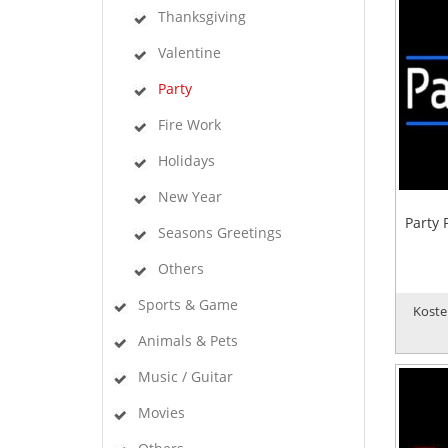
Thanksgiving
Valentine
Party
Fire Work
Holidays
New Year
Party 
Seasons Greetings
Others
Sports & Game
Koste
Animals & Pets
Music / Guitar
Movies