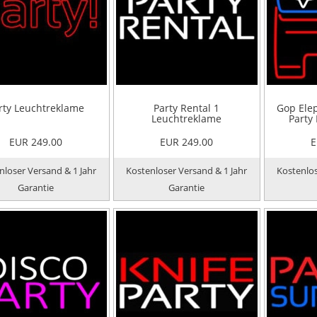
rty Leuchtreklame
Party Rental 1
Gop Ele
Leuchtreklame
Party
EUR 249.00
EUR 249.00
E
nloser Versand & 1 Jahr
Kostenloser Versand & 1 Jahr
Kostenlos
Garantie
Garantie